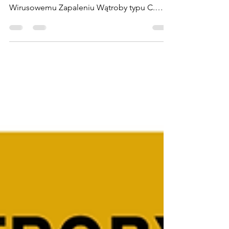
W środę, 23 lipca, odbyła się w Sejmie
konferencja prasowa poświęcona
Wirusowemu Zapaleniu Wątroby typu C.
Organizatorem wydarzenia była...