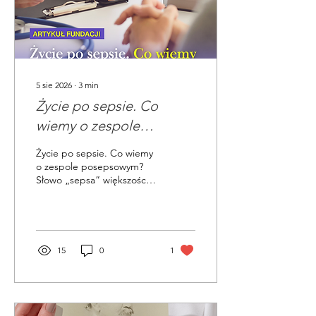
5 sie 2026
∙
3
min
Życie po sepsie. Co
wiemy o zespole
posepsowym?
Życie po sepsie. Co wiemy
o zespole posepsowym?
Słowo „sepsa” większości z
nas kojarzy się z
bezpośrednim
zagrożeniem życia. I
słusznie – sepsa jest
jednym z
15
0
1
najpoważniejszych stanów
nagłych we współczesnej
medycynie. Jej leczenie
często wymaga
wielodniowego, a niekiedy