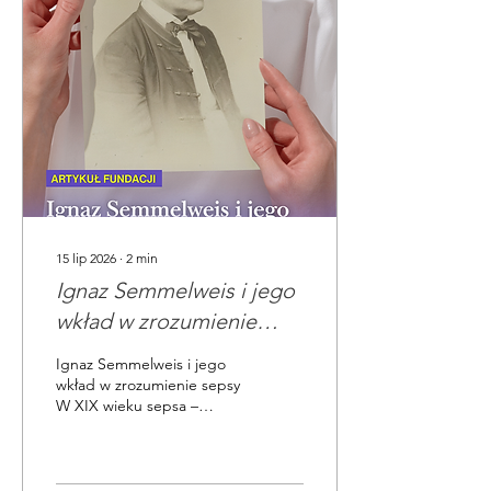
nawet wielotygodniowego
pobytu w oddziale
intensywnej terapii (OIT),
zastosowania
zaawansowanych metod
podtrzymywania funkcji
życiowych oraz
zaangażowania zespołu
specjalistów z wielu
różnych dziedzin
medycyny. Wypis z...
15 lip 2026
∙
2
min
Ignaz Semmelweis i jego
wkład w zrozumienie
sepsy
Ignaz Semmelweis i jego
wkład w zrozumienie sepsy
W XIX wieku sepsa –
określana wówczas jako
„zatrucie krwi” – była jedną
z głównych przyczyn
zgonów w europejskich