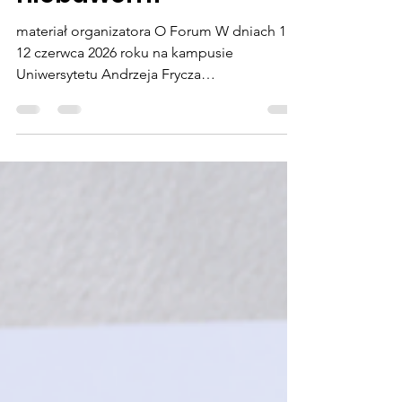
niebawem!
materiał organizatora O Forum W dniach 11-
12 czerwca 2026 roku na kampusie
Uniwersytetu Andrzeja Frycza
Modrzewskiego w Krakowie odbędzie się I
Krakowskie Forum Badań Klinicznych (KFBK)
- nowe, ogólnopolskie wydarzenie
poświęcone przyszłości badań klinicznych w
Polsce. Forum powstaje jako odpowiedź na
rosnącą rolę Polski na globalnej mapie
badań klinicznych oraz potrzebę budowania
dialogu pomiędzy wszystkimi uczestnikami
systemu ochrony zdrowia. Wydarzenie
zgromadzi przedst