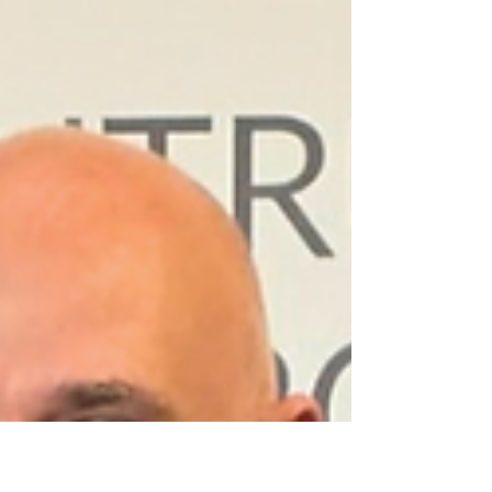
członków organizacji pacjenckich, którzy
posiadają specjalistyczną wiedzę na temat
badań klinicznych oraz pełnią ważną rolę w
edukowaniu i wspieraniu pacjentów.
Ambasadorem jest zawsze osoba będąca
członkiem zarejestrowanej organizacji
pacjentów, odpowiednio przeszkolona w
zakresie badań klinicznych i działająca
według jasnych zasad oraz ram prawn