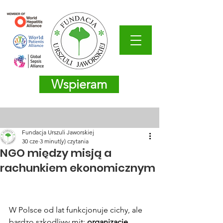
Wspieram
Fundacja Urszuli Jaworskiej
30 cze
3 minut(y) czytania
NGO między misją a
rachunkiem ekonomicznym
W Polsce od lat funkcjonuje cichy, ale 
bardzo szkodliwy mit: 
organizacje 