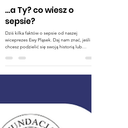
Fundacja Urszuli Jaworskiej
22 maj 2025
1 minut(y) czytania
...a Ty? co wiesz o
sepsie?
Dziś kilka faktów o sepsie od naszej
wiceprezes Ewy Pląsek. Daj nam znać, jeśli
chcesz podzielić się swoją historią lub
doświadczeniem...