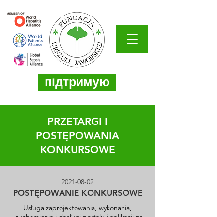
підтримую
PRZETARGI I
POSTĘPOWANIA
KONKURSOWE
2021-08-02
POSTĘPOWANIE KONKURSOWE
Usługa zaprojektowania, wykonania,
uruchomienia i obsługi portalu i aplikacji na