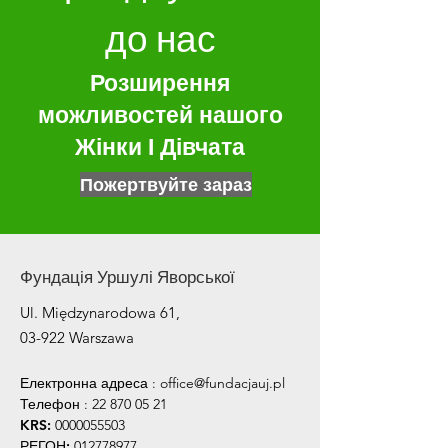
до нас
Розширення
можливостей нашого
Жінки І Дівчата
Пожертвуйте зараз
Фундація Уршулі Яворської
Ul. Międzynarodowa 61,
03-922 Warszawa
Електронна адреса
:
office@fundacjauj.pl
Телефон
:
22 870 05 21
KRS:
0000055503
РЕГОН:
012778977