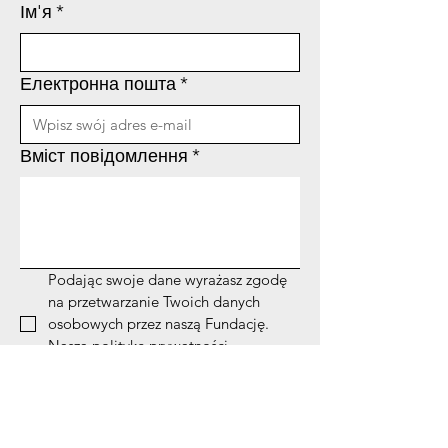
Ім'я
*
Електронна пошта
*
Вміст повідомлення
*
Podając swoje dane wyrażasz zgodę 
na przetwarzanie Twoich danych 
osobowych przez naszą Fundację. 
Naszą politykę prywatności 
znajdziesz 
tutaj
*
Банківський рахунок