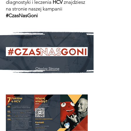
diagnostyki i leczenia
HCV
znajdziesz
na stronie naszej kampanii
#CzasNasGoni
Zobacz Naszą Kampanię
Otwórz Stronę