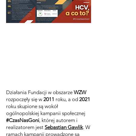
Pobierz ulotkę .pdf
Działania Fundacji w obszarze
WZW
rozpoczęły się w
2011
roku, a
od
2021
roku skupione są wokół
ogólnopolskiej kampanii społecznej
#CzasNasGoni
, której autorem i
realizatorem jest
Sebastian Gawlik
. W
ramach kampanii prowadzone są