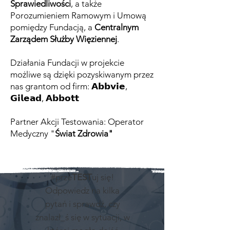
Sprawiedliwości
, a także
Porozumieniem Ramowym i Umową
pomiędzy Fundacją, a
Centralnym
Zarządem Służby Więziennej
.
Działania Fundacji w projekcie
możliwe są dzięki pozyskiwanym przez
nas grantom od firm: 𝗔𝗯𝗯𝘃𝗶𝗲,
𝗚𝗶𝗹𝗲𝗮𝗱, 𝗔𝗯𝗯𝗼𝘁𝘁
Partner Akcji Testowania: Operator
Medyczny "
Świat Zdrowia
"
#prze
TEST
uj się!
Odpowiedz na kilka
pytań i sprawdź, czy
znalazł_ś się w sytuacji, w