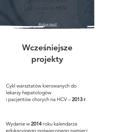
której mogło dojść
do zakażenia
HCV
!
Robię test!
Wcześniejsze
projekty
Cykl warsztatów kierowanych do
lekarzy hepatologów
i pacjentów chorych na HCV –
2013 r
.
Wydanie w
2014
roku kalendarza
edukacyjnego poświęconego pamięci