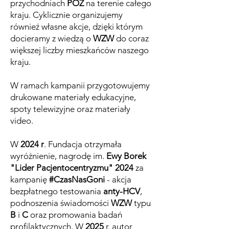
przychodniach
POZ
na terenie całego
kraju. Cyklicznie organizujemy
również własne akcje, dzięki którym
docieramy z wiedzą o
WZW
do coraz
większej liczby mieszkańców naszego
kraju.
W ramach kampanii przygotowujemy
drukowane materiały edukacyjne,
spoty telewizyjne oraz materiały
video.
W
2024 r
. Fundacja otrzymała
wyróżnienie, nagrodę im.
Ewy Borek
"Lider Pacjentocentryzmu" 2024
za
kampanię
#CzasNasGoni
- akcja
bezpłatnego testowania
anty-HCV
,
podnoszenia świadomości
WZW
typu
B
i
C
oraz promowania badań
profilaktycznych. W
2025
r. autor