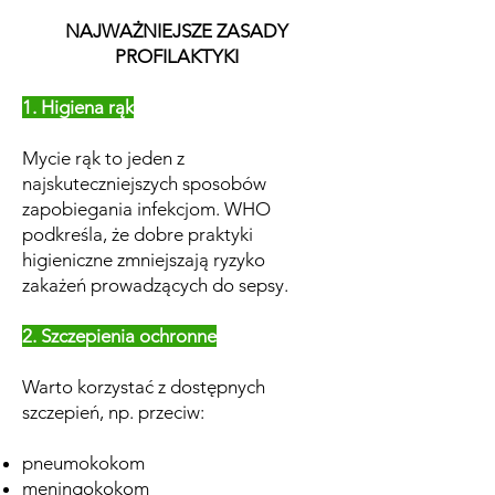
NAJWAŻNIEJSZE ZASADY
PROFILAKTYKI
1. Higiena rąk
Mycie rąk to jeden z
najskuteczniejszych sposobów
zapobiegania infekcjom. WHO
podkreśla, że dobre praktyki
higieniczne zmniejszają ryzyko
zakażeń prowadzących do sepsy.
2. Szczepienia ochronne
Warto korzystać z dostępnych
szczepień, np. przeciw:
pneumokokom
meningokokom