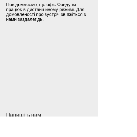
Повідомляємо, що офіс Фонду ім
працює в дистанційному режимі. Для
домовленості про зустріч зв'яжіться з
нами заздалегідь.
Напишіть нам
Ім'я
*