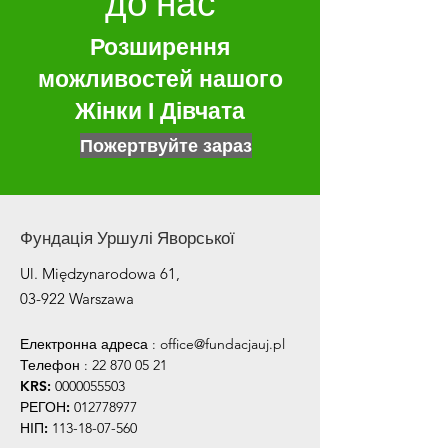
до нас
Розширення
можливостей нашого
Жінки І Дівчата
Пожертвуйте зараз
Фундація Уршулі Яворської
Ul. Międzynarodowa 61,
03-922 Warszawa
Електронна адреса
:
office@fundacjauj.pl
Телефон
:
22 870 05 21
KRS:
0000055503
РЕГОН:
012778977
НІП:
113-18-07-560