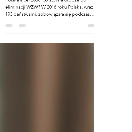
eliminacji WZW?
Polska a cel 2030: co stoi na drodze do
eliminacji WZW? W 2016 roku Polska, wraz z
193 państwami, zobowiązała się podczas
Światowego Zgromadzenia Zdrowia WHO
do eliminacji wirusowych zapaleń wątroby
jako zagrożenia zdrowia publicznego do
2030 roku. Dziś eksperci nie mają złudzeń:
tego celu nie osiągniemy. Czas ucieka
szybciej niż my działamy Przypadający na 28
lipca Światowy Dzień Wirusowego Zapalenia
Wątroby to dobry moment, w którym warto
zadać sobie pytanie: czy Polska wy