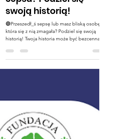
Fundacja Urszuli Jaworskiej
31 mar 2025
1 minut(y) czytania
Sepsa? Podziel się
swoją historią!
🟣Przeszedł_ś sepsę lub masz bliską osobę,
która się z nią zmagała? Podziel się swoją
historią! Twoja historia może być bezcenna
dla...