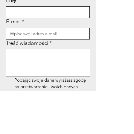
Imię
*
E-mail
*
Treść wiadomości
*
Podając swoje dane wyrażasz zgodę 
na przetwarzanie Twoich danych 
osobowych przez naszą Fundację. 
Naszą politykę prywatności 
znajdziesz 
tutaj
*
Rachunek bankowy
Nazwa Banku:
ING Bank Śląski