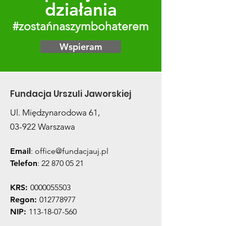
działania
#zostańnaszymbohaterem
Wspieram
Fundacja Urszuli Jaworskiej
Ul. Międzynarodowa 61,
03-922 Warszawa
Email
:
office@fundacjauj.pl
Telefon
:
22 870 05 21
KRS:
0000055503
Regon:
012778977
NIP:
113-18-07-560