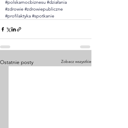
#polskamocbiznesu
#działania
#zdrowie
#zdrowiepubliczne
#profilaktyka
#spotkanie
Zobacz wszystkie
Ostatnie posty