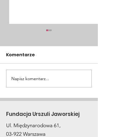
Komentarze
Napisz komentarz...
Powrót do
Polska a cel 2
codzienności po
stoi na drodz
zakończeniu leczenia
eliminacji WZ
Fundacja Urszuli Jaworskiej
Ul. Międzynarodowa 61,
03-922 Warszawa