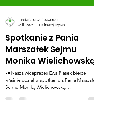
Fundacja Urszuli Jaworskiej
26 lis 2025
1 minut(y) czytania
Spotkanie z Panią
Marszałek Sejmu
Moniką Wielichowską
📣 Nasza wiceprezes Ewa Pląsek bierze
właśnie udział w spotkaniu z Panią Marszałek
Sejmu Moniką Wielichowską,
przygotowanym dla organizacji
pozarządowych w ramach Kongresu
Społeczno-Gospodarczego Polska Moc
Biznesu na Stadionie Narodowym w