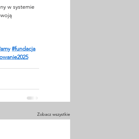
any w systemie 
swoją 
łamy
#fundacja
owanie202
5
Zobacz wszystkie