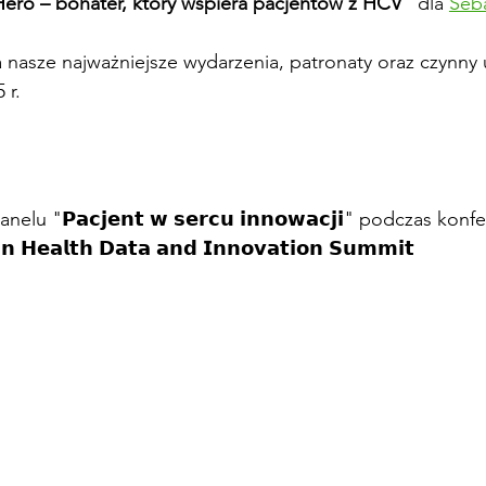
Hero – bohater, który wspiera pacjentów z HCV
” dla 
Seba
ra nasze najważniejsze wydarzenia, patronaty oraz czynny 
 r.
elu "𝗣𝗮𝗰𝗷𝗲𝗻𝘁 𝘄 𝘀𝗲𝗿𝗰𝘂 𝗶𝗻𝗻𝗼𝘄𝗮𝗰𝗷𝗶" podczas konf
𝗻 𝗛𝗲𝗮𝗹𝘁𝗵 𝗗𝗮𝘁𝗮 𝗮𝗻𝗱 𝗜𝗻𝗻𝗼𝘃𝗮𝘁𝗶𝗼𝗻 𝗦𝘂𝗺𝗺𝗶𝘁