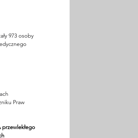
tały 973 osoby
Medycznego 
ach 
zniku Praw 
 przewlekłego 
ch 