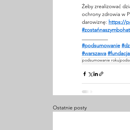
Żeby zrealizować dzi
ochrony zdrowia w Po
darowiznę: 
https://
#zostańnaszymboha
__________
#podsumowanie
#dz
#warszawa
#fundacj
podsumowanie roku
pods
Ostatnie posty