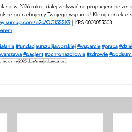
ałania w 2026 roku i dalej wpływać na propacjenckie zmi
lsce potrzebujemy Twojego wsparcia! Kliknij i przekaż 
pay.sumup.com/b2c/QGI5SSK9
 | KRS 0000055503
terem
iałania
#fundacjaurszulijaworskiej
#wsparcie
#praca
#dzia
awarszawa
#pacjent
#ochronazdrowia
#zdrowie
#podsum
umowanie
2025
działania
wdzięczność