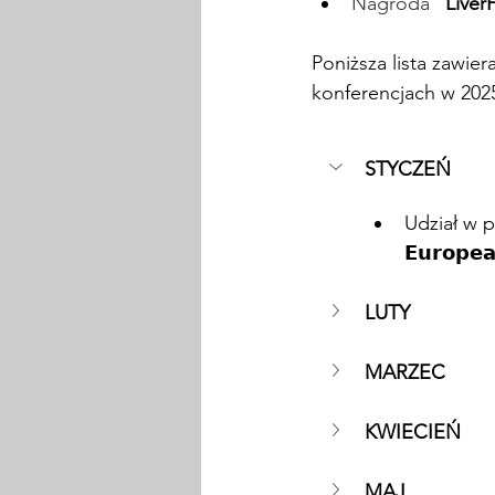
Nagroda "
Liver
Poniższa lista zawie
konferencjach w 2025
STYCZEŃ
Udział w pan
𝗘𝘂𝗿𝗼𝗽𝗲
LUTY
MARZEC
KWIECIEŃ
MAJ