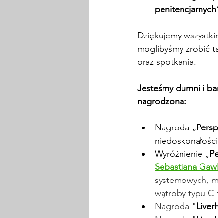
penitencjarnych
Dziękujemy wszystki
moglibyśmy zrobić t
oraz spotkania.
Jesteśmy dumni i bar
nagrodzona:
Nagroda „
Pers
niedoskonałości
Wyróżnienie „
P
Sebastiana Gawl
systemowych, 
m
wątroby typu C 
Nagroda "
Liver