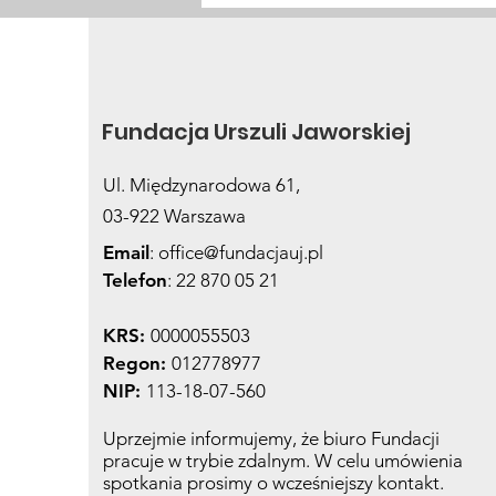
Życie po sepsie. Co
wiemy o zespole
posepsowym?
Fundacja Urszuli Jaworskiej
Ul. Międzynarodowa 61,
03-922 Warszawa
Email
:
office@fundacjauj.pl
Telefon
: 22 870 05 21
KRS:
0000055503
Regon:
012778977
NIP:
113-18-07-560
Uprzejmie informujemy, że biuro Fundacji
pracuje w trybie zdalnym. W celu umówienia
spotkania prosimy o wcześniejszy kontakt.