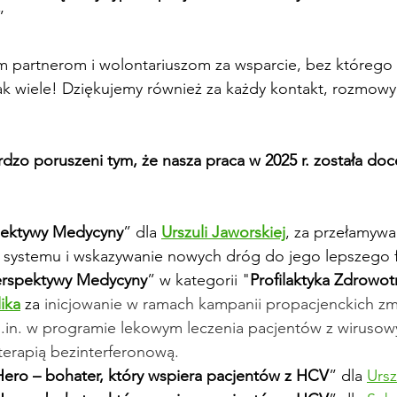
”
m partnerom i wolontariuszom za wsparcie, bez którego 
ak wiele! Dziękujemy również za każdy kontakt, rozmowy
dzo poruszeni tym, że nasza praca w 2025 r. została doc
pektywy Medycyny
” dla 
Urszuli Jaworskiej
, za przełamywa
 systemu i wskazywanie nowych dróg do jego lepszego 
erspektywy Medycyny
” w kategorii "
Profilaktyka Zdrowot
ika
 za 
inicjowanie w ramach kampanii propacjenckich zm
.in
. w programie lekowym leczenia pacjentów z wiruso
terapią bezinterferonową.
Hero – bohater, który wspiera pacjentów z HCV
” dla 
Ursz