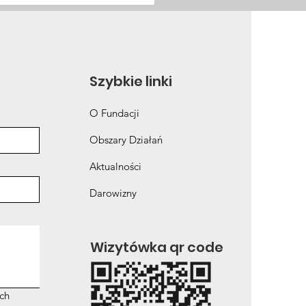
ka a cel 2030: co stoi
rodze do eliminacji
W?
Szybkie linki
O Fundacji
Obszary Działań
Aktualności
Darowizny
Wizytówka qr code
ch 