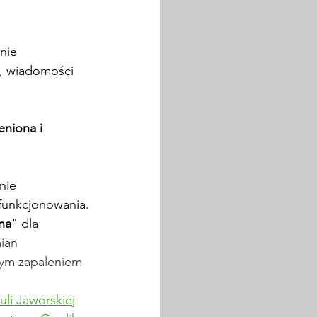
nie 
, wiadomości 
eniona i 
nie 
funkcjonowania.
na
" dla 
ian 
wym zapaleniem 
uli Jaworskiej