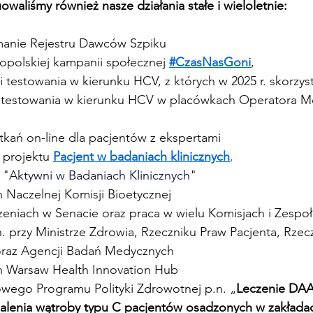
waliśmy również nasze działania stałe i wieloletnie:
manie Rejestru Dawców Szpiku
opolskiej kampanii społecznej 
#CzasNasGoni
, 
i testowania w kierunku HCV, z których w 2025 r. skorzys
ć testowania w kierunku HCV w placówkach Operatora 
tkań on-line dla pacjentów z ekspertami
 projektu 
Pacjent w badaniach klinicznych
, 
 "Aktywni w Badaniach Klinicznych"
h Naczelnej Komisji Bioetycznej
zeniach w Senacie oraz praca w wielu Komisjach i Zespoł
n
. przy Ministrze Zdrowia, Rzeczniku Praw Pacjenta, Rzec
oraz Agencji Badań Medycznych
h Warsaw Health Innovation Hub
wego Programu Polityki Zdrowotnej p.n. „
Leczenie DAA
lenia wątroby typu C pacjentów osadzonych w zakłada