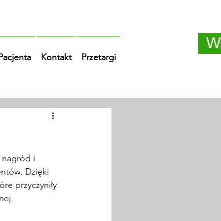
W
 Pacjenta
Kontakt
Przetargi
 nagród i 
ntów. Dzięki 
re przyczyniły 
nej.