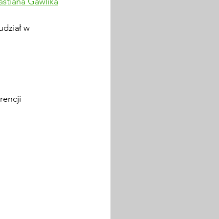
stiana Gawlika
udział w 
erencji 