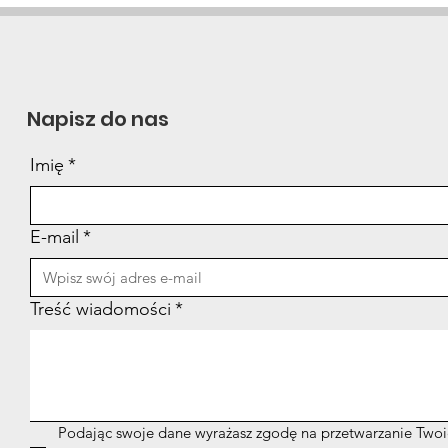
Powrót do codzienności
Pols
po zakończeniu leczenia
na d
WZ
Napisz do nas
Imię
*
E-mail
*
Treść wiadomości
*
Podając swoje dane wyrażasz zgodę na przetwarzanie Twoi