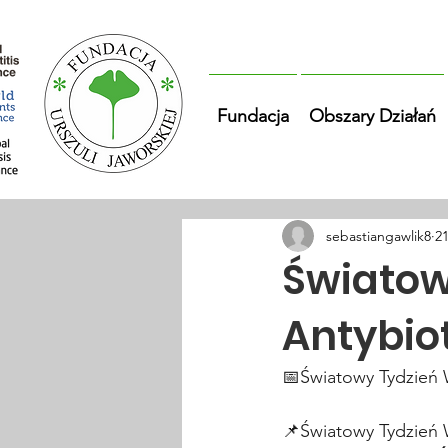
Fundacja
Obszary Działań
sebastiangawlik8
21
Światow
Antybio
📅Światowy Tydzień 
📌Światowy Tydzień 