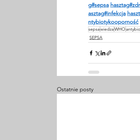
g#sepsa
hasztag#zd
asztag#infekcja
hasz
ntybiotykooporność
sepsa
wiedza
WHO
antybio
SEPSA
Ostatnie posty