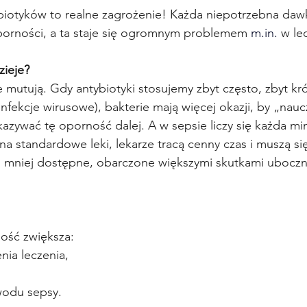
iotyków to realne zagrożenie! Każda niepotrzebna daw
porności, a ta staje się ogromnym problemem 
m.in
.
 w le
zieje?
e mutują. Gdy antybiotyki stosujemy zbyt często, zbyt kr
infekcje wirusowe), bakterie mają więcej okazji, by „nauc
azywać tę oporność dalej. A w sepsie liczy się każda min
 na standardowe leki, lekarze tracą cenny czas i muszą si
mniej dostępne, obarczone większymi skutkami ubocznym
ość zwiększa:
nia leczenia,
wodu sepsy.