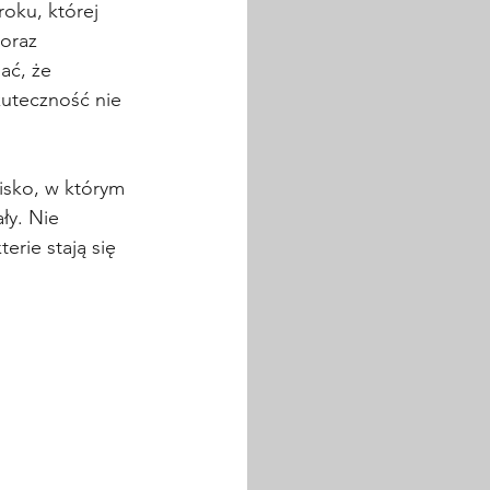
 roku, której 
oraz 
ć, że 
kuteczność nie 
wisko, w którym 
ły. Nie 
rie stają się 