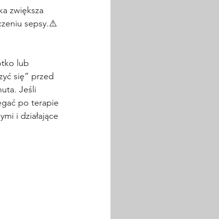
ka zwiększa 
czeniu sepsy.⚠️
ótko lub 
zyć się” przed 
uta. Jeśli 
ęgać po terapie 
i i działające 