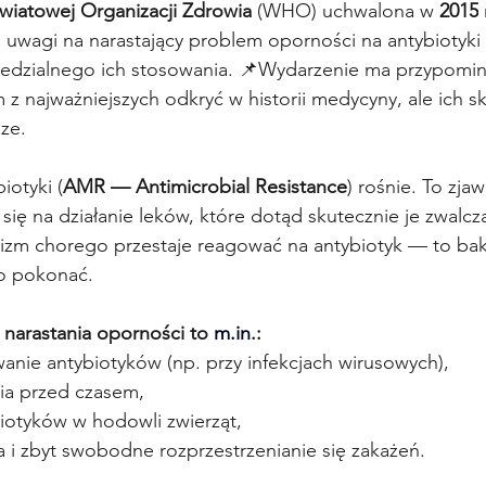
wiatowej Organizacji Zdrowia
 (WHO) uchwalona w 
2015
 uwagi na narastający problem oporności na antybiotyki 
dzialnego ich stosowania. 📌Wydarzenie ma przypomina
m z najważniejszych odkryć w historii medycyny, ale ich s
sze.
otyki (
AMR — Antimicrobial Resistance
) rośnie. To zja
się na działanie leków, które dotąd skutecznie je zwalcza
izm chorego przestaje reagować na antybiotyk — to bakte
 go pokonać.
narastania oporności to 
m.in
.:
anie antybiotyków (np. przy infekcjach wirusowych),
nia przed czasem,
iotyków w hodowli zwierząt,
a i zbyt swobodne rozprzestrzenianie się zakażeń.