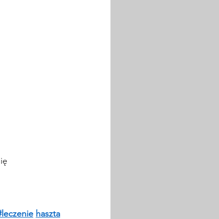
 
ię 
#leczenie
haszta