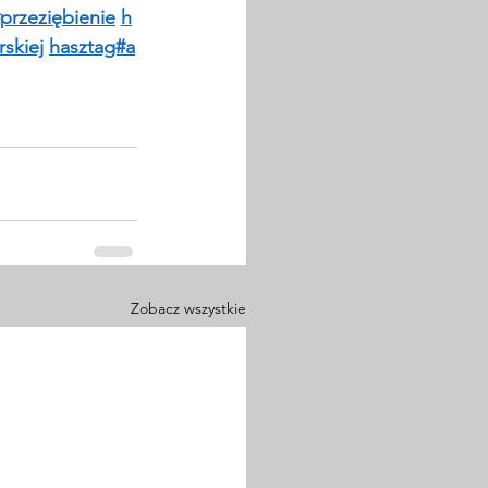
przeziębienie
h
skiej
hasztag#a
Zobacz wszystkie