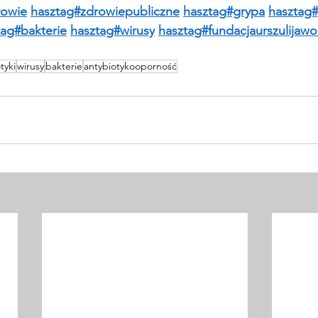
rowie
hasztag#zdrowiepubliczne
hasztag#grypa
hasztag#
tag#bakterie
hasztag#wirusy
hasztag#fundacjaurszulijawor
tyki
wirusy
bakterie
antybiotykooporność