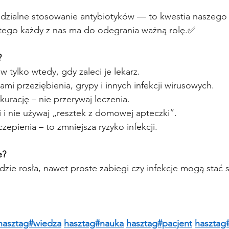
zialne stosowanie antybiotyków — to kwestia naszego
tego każdy z nas ma do odegrania ważną rolę.✅ 
?
 tylko wtedy, gdy zaleci je lekarz.
ami przeziębienia, grypy i innych infekcji wirusowych.
kurację – nie przerywaj leczenia.
i i nie używaj „resztek z domowej apteczki”.
czepienia – to zmniejsza ryzyko infekcji.
e?
zie rosła, nawet proste zabiegi czy infekcje mogą stać s
hasztag#wiedza
hasztag#nauka
hasztag#pacjent
hasztag