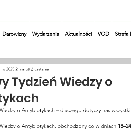
Darowizny
Wydarzenia
Aktualności
VOD
Strefa
 lis 2025
2 minut(y) czytania
y Tydzień Wiedzy o
tykach
Wiedzy o Antybiotykach – dlaczego dotyczy nas wszystki
Wiedzy o Antybiotykach, obchodzony co w dniach 
18–24