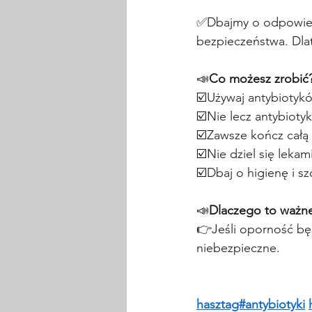
✅Dbajmy o odpowied
bezpieczeństwa. Dla
📣
Co możesz zrobić
☑️Używaj antybiotyków
☑️Nie lecz antybiotyk
☑️Zawsze kończ całą 
☑️Nie dziel się lekam
☑️Dbaj o higienę i sz
📣
Dlaczego to ważn
👉Jeśli oporność będ
niebezpieczne.
hasztag#antybiotyki