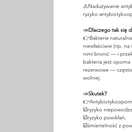
⚠️Nadużywanie antyb
ryzyko antybiotykoo
📣
Dlaczego tak się d
👉Bakterie naturalni
niewłaściwie (np. na 
nimi bronić — i przek
bakteria jest oporna
rezerwowe — często 
wolniej.
📣
Skutek?
👉Antybiotykooporn
☑️ryzyko niepowodze
☑️ryzyko powikłań,
☑️śmiertelność z po