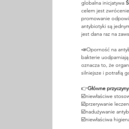
globalna inicjatywa 
Ś
celem jest zwrócenie
promowanie odpowie
antybiotyki są jedny
jest dana raz na zaw
📣Oporność na antybi
bakterie uodparniają 
oznacza to, że organ
silniejsze i potrafią
👉
Główne przyczyny 
☑️niewłaściwe stosow
☑️przerywanie lecze
☑️nadużywanie antyb
☑️niewłaściwa higien