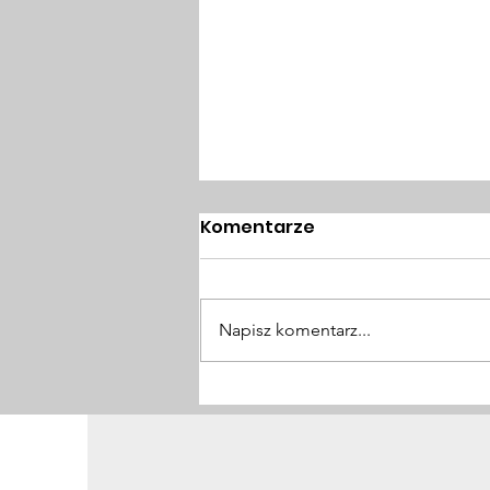
Komentarze
Napisz komentarz...
Życie po sepsie. Co
wiemy o zespole
posepsowym?