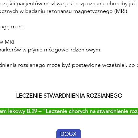
części pacjentów możliwe jest rozpoznanie choroby już
docznych w badaniu rezonansu magnetycznego (MRI).
agę m.in.:
 w MRI
 markerów w płynie mózgowo-rdzeniowym.
dnienia rozsianego może być postawione wcześniej, co 
LECZENIE STWARDNIENIA ROZSIANEGO
am lekowy B.29 – “Leczenie chorych na stwardnienie roz