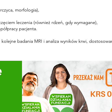
arczyca, morfologia),
zęciem leczenia (również rdzeń, gdy wymagane),
spółpracy pacjenta.
, kolejne badania MRI i analiza wyników krwi, dostosowa
e