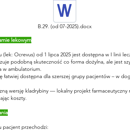
B.29. (od 07-2025).docx
ramie lekowym
lek: Ocrevus) od 1 lipca 2025 jest dostępna w I linii le
je podobną skuteczność co forma dożylna, ale jest szy
na w ambulatorium.
się łatwiej dostępna dla szerszej grupy pacjentów – w d
czną wersję kladrybiny — lokalny projekt farmaceutycz
ając koszty.
ania
 pacjent przechodzi: