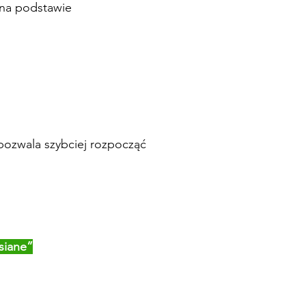
 na podstawie
pozwala szybciej rozpocząć
siane”