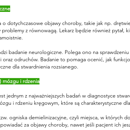
iczne
 o dotychczasowe objawy choroby, takie jak np. drętwien
y problemy z równowagą. Lekarz będzie również pytał, kie
amoistnie.
zi badanie neurologiczne. Polega ono na sprawdzeniu m.i
 oraz odruchów. Badanie to pomaga ocenić, jak funkcjo
czne dla stwardnienia rozsianego.
 mózgu i rdzenia
st jednym z najważniejszych badań w diagnostyce stwar
zgu i rdzeniu kręgowym, które są charakterystyczne dla
. ogniska demielinizacyjne, czyli miejsca, w których d
owiadać za objawy choroby, nawet jeśli pacjent ich jes