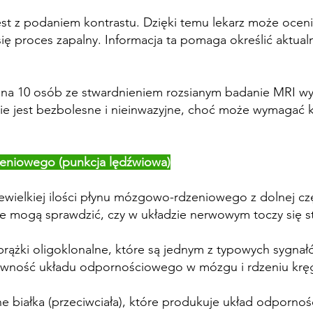
 z podaniem kontrastu. Dzięki temu lekarz może ocenić,
ę proces zapalny. Informacja ta pomaga określić aktual
9 na 10 osób ze stwardnieniem rozsianym badanie MRI wy
e jest bezbolesne i nieinwazyjne, choć może wymagać ki
eniowego (punkcja lędźwiowa)
ewielkiej ilości płynu mózgowo-rdzeniowego z dolnej czę
e mogą sprawdzić, czy w układzie nerwowym toczy się st
rążki oligoklonalne, które są jednym z typowych sygna
ktywność układu odpornościowego w mózgu i rdzeniu kr
lne białka (przeciwciała), które produkuje układ odporno