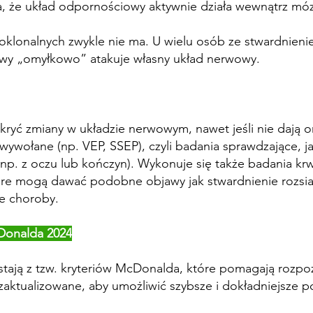
że układ odpornościowy aktywnie działa wewnątrz móz
klonalnych zwykle nie ma. U wielu osób ze stwardnieni
owy „omyłkowo” atakuje własny układ nerwowy.
ryć zmiany w układzie nerwowym, nawet jeśli nie dają 
 wywołane (np. VEP, SSEP), czyli badania sprawdzające, j
p. z oczu lub kończyn). Wykonuje się także badania krw
óre mogą dawać podobne objawy jak stwardnienie rozsian
ie choroby.
cDonalda 2024
stają z tzw. kryteriów McDonalda, które pomagają rozpo
zaktualizowane, aby umożliwić szybsze i dokładniejsze p