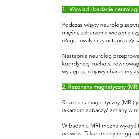
1. Wywiad i badanie neurolog
Podczas wizyty neurolog zapyta
mięśni, zaburzenia widzenia cz
długo trwały i czy ustępowały s
Następnie neurolog przeprowad
koordynacji ruchów, równowagi
występują objawy charakterysty
2. Rezonans magnetyczny (MRI)
Rezonans magnetyczny (MRI) je
lekarzom zobaczyć zmiany w mó
W badaniu MRI można wykryć tzw
nerwów. Takie zmiany mogą odp