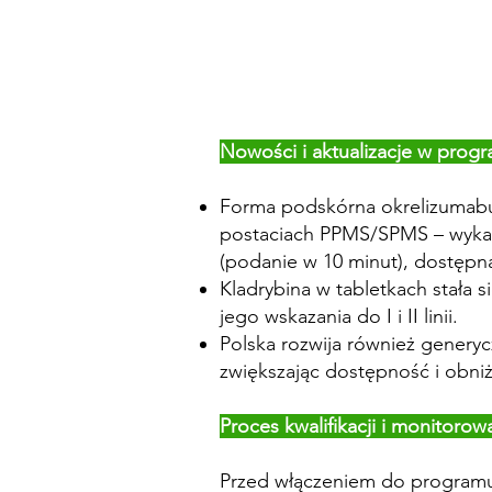
Nowości i aktualizacje w prog
Forma podskórna okrelizumabu (
postaciach PPMS/SPMS – wykazu
(podanie w 10 minut), dostęp
Kladrybina w tabletkach stała 
jego wskazania do I i II linii.
Polska rozwija również genery
zwiększając dostępność i obniż
Proces kwalifikacji i monitorow
Przed włączeniem do programu