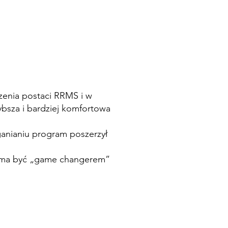
czenia postaci RRMS i w
bsza i bardziej komfortowa
oganianiu program poszerzył
ny ma być „game changerem”