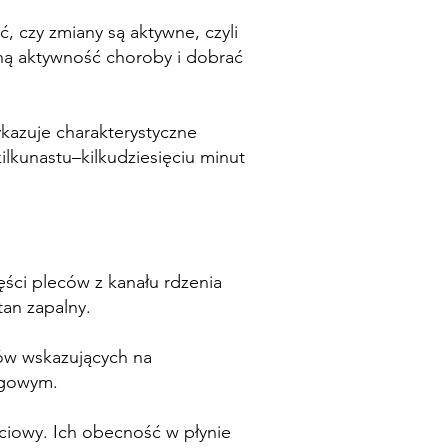
 czy zmiany są aktywne, czyli
ną aktywność choroby i dobrać
kazuje charakterystyczne
lkunastu–kilkudziesięciu minut
ści pleców z kanału rdzenia
an zapalny.
łów wskazujących na
ęgowym.
ściowy. Ich obecność w płynie