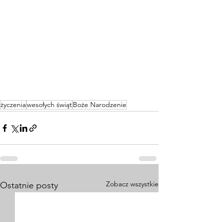
życzenia
wesołych świąt
Boże Narodzenie
Zobacz wszystkie
Ostatnie posty