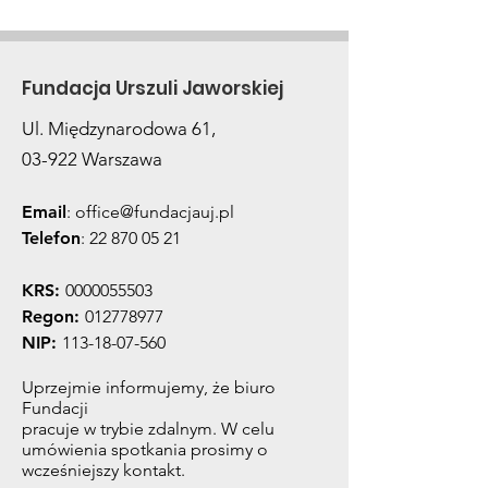
zakończeniu leczenia
eliminacji WZ
Fundacja Urszuli Jaworskiej
Ul. Międzynarodowa 61,
03-922 Warszawa
Email
:
office@fundacjauj.pl
Telefon
:
22 870 05 21
KRS:
0000055503
Regon:
012778977
NIP:
113-18-07-560
Uprzejmie informujemy, że biuro
Fundacji
pracuje w trybie zdalnym. W celu
umówienia spotkania prosimy o
wcześniejszy kontakt.