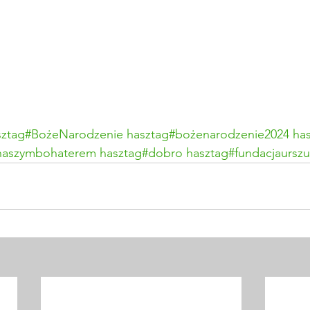
sztag#BożeNarodzenie
hasztag#bożenarodzenie2024
ha
ńnaszymbohaterem
hasztag#dobro
hasztag#fundacjaurszul