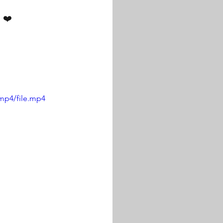
 ❤️
mp4/file.mp4