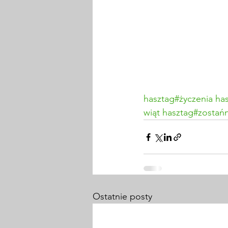
hasztag#życzenia
ha
wiąt
hasztag#zosta
Ostatnie posty