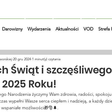
Darowizny
Wydarzenia
Aktualności
VOD
Strefa
worskiej
20 gru 2024
1 minut(y) czytania
h Świąt i szczęśliwego
2025 Roku!
ego Narodzenia życzymy Wam zdrowia, radości, spokoju i
czas wypełni Wasze serca ciepłem i nadzieją, a każdy d
 wspaniałe możliwości🎁🎅🌲. 