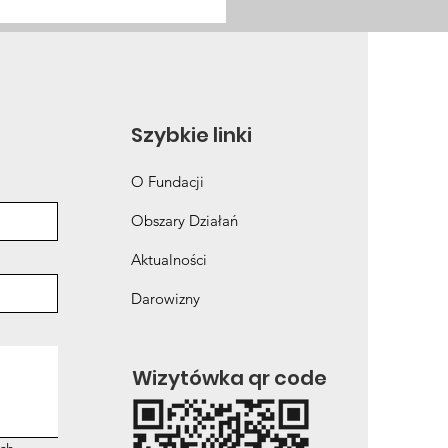
ka a cel 2030: co stoi
rodze do eliminacji
W?
Szybkie linki
O Fundacji
Obszary Działań
Aktualności
Darowizny
Wizytówka qr code