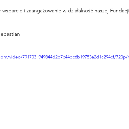
wsparcie i zaangażowanie w działalność naszej Fundacji
Sebastian
ic.com/video/791703_949844d2b7c44dc6b19753a2d1c294cf/720p/