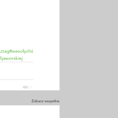
sztag#wesołychś
ijaworskiej
Zobacz wszystkie