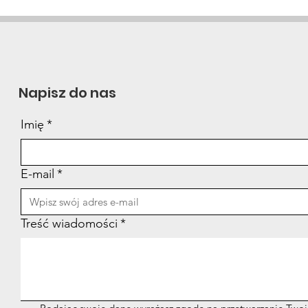
Powrót do codzienności
Pols
po zakończeniu leczenia
na d
WZ
Napisz do nas
Imię
*
E-mail
*
Treść wiadomości
*