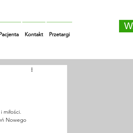
W
 Pacjenta
Kontakt
Przetargi
 miłości. 
zień Nowego 