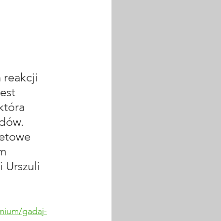
reakcji 
est 
która 
dów. 
netowe 
m 
Urszuli 
mium/gadaj-