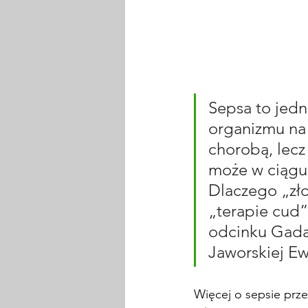
Sepsa to jedn
organizmu na
chorobą, lec
może w ciągu
Dlaczego „zło
„terapie cud”
odcinku Gadaj
Jaworskiej Ew
Więcej o sepsie prze