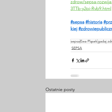
zdrow/sepsa-rozwija-
3TTb-y2pi-Rvb9.html
#sepsa
#historia
#prz
kiej
#zdrowiepublicz
sepsa
Ewa Pląsek
gadaj zd
SEPSA
Ostatnie posty