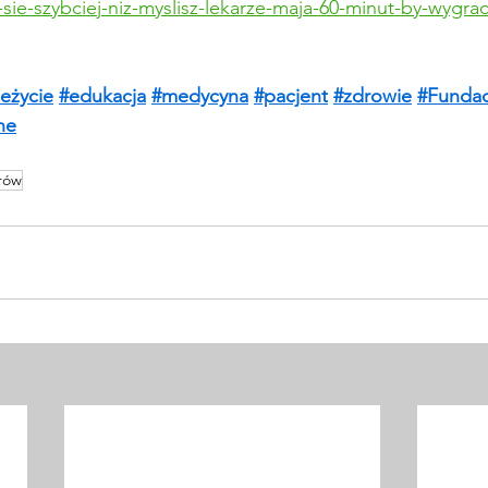
sie-szybciej-niz-myslisz-lekarze-maja-60-minut-by-wygra
eżycie
#edukacja
#medycyna
#pacjent
#zdrowie
#Fundac
ne
rów