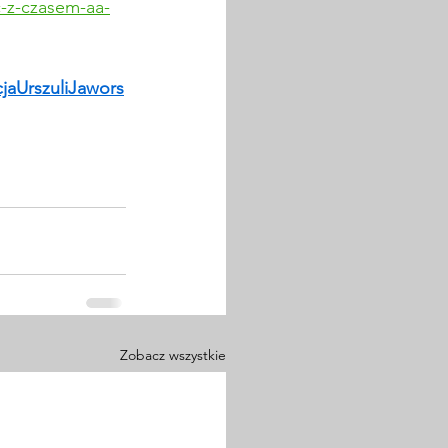
c-z-czasem-aa-
jaUrszuliJawors
Zobacz wszystkie