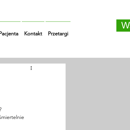
W
 Pacjenta
Kontakt
Przetargi
  
miertelnie 