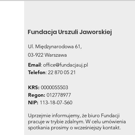
Wiedzy o Antybiotykach
Fundacja Urszuli Jaworskiej
Ul. Międzynarodowa 61,
03-922 Warszawa
Email
:
office@fundacjauj.pl
Telefon
: 22 870 05 21
KRS:
0000055503
Regon:
012778977
NIP:
113-18-07-560
Uprzejmie informujemy, że biuro Fundacji
pracuje w trybie zdalnym. W celu umówienia
spotkania prosimy o wcześniejszy kontakt.