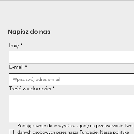
seminarium "Sepsa-
Dzi
wizja przyszłości"
Napisz do nas
Imię
*
E-mail
*
Treść wiadomości
*
Podając swoje dane wyrażasz zgodę na przetwarzanie Twoi
danych osobowych przez naszą Fundację. Naszą politykę 