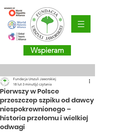
Wspieram
Fundacja Urszuli Jaworskiej
18 lut
3 minut(y) czytania
Pierwszy w Polsce
przeszczep szpiku od dawcy
niespokrewnionego –
historia przełomu i wielkiej
odwagi