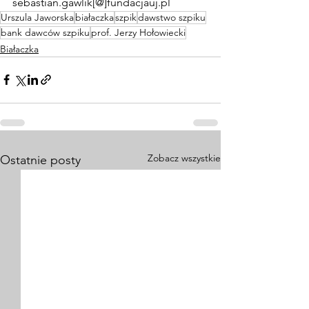
sebastian.gawlik[@]fundacjauj.pl
Urszula Jaworska
białaczka
szpik
dawstwo szpiku
bank dawców szpiku
prof. Jerzy Hołowiecki
Białaczka
Zobacz wszystkie
Ostatnie posty