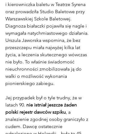
i kierowniczka baletu w
Teatrze Syrena 
oraz prowadziła Studio Baletowe przy 
Warszawskiej Szkole Baletowej. 
Diagnoza białaczki pojawiła się nagle i 
wymagała natychmiastowego działania. 
Urszula Jaworska wspomina, że bez 
przeszczepu miała najwyżej kilka lat 
życia, a leczenia skutecznego wówczas 
nie było. To właśnie świadomość 
nieuchronności zmobilizowała ją do 
walki o możliwość wykonania 
pionierskiego zabiegu.
Jej przypadek był o tyle trudny, że w 
latach 90. 
nie istniał jeszcze żaden 
polski rejestr dawców szpiku
, a 
znalezienie zgodnej osoby graniczyło z 
cudem. Dawcę ostatecznie 
odnaleziono w Holandii – była to 45-