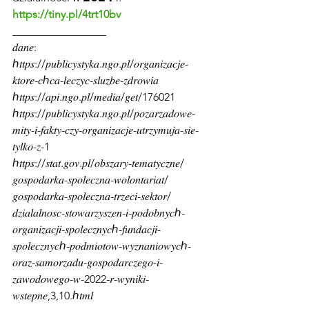
https://tiny.pl/4trt10bv
_________________
𝑑𝑎𝑛𝑒:
ℎ𝑡𝑡𝑝𝑠://𝑝𝑢𝑏𝑙𝑖𝑐𝑦𝑠𝑡𝑦𝑘𝑎.𝑛𝑔𝑜.𝑝𝑙/𝑜𝑟𝑔𝑎𝑛𝑖𝑧𝑎𝑐𝑗𝑒-
𝑘𝑡𝑜𝑟𝑒-𝑐ℎ𝑐𝑎-𝑙𝑒𝑐𝑧𝑦𝑐-𝑠𝑙𝑢𝑧𝑏𝑒-𝑧𝑑𝑟𝑜𝑤𝑖𝑎
ℎ𝑡𝑡𝑝𝑠://𝑎𝑝𝑖.𝑛𝑔𝑜.𝑝𝑙/𝑚𝑒𝑑𝑖𝑎/𝑔𝑒𝑡/176021
ℎ𝑡𝑡𝑝𝑠://𝑝𝑢𝑏𝑙𝑖𝑐𝑦𝑠𝑡𝑦𝑘𝑎.𝑛𝑔𝑜.𝑝𝑙/𝑝𝑜𝑧𝑎𝑟𝑧𝑎𝑑𝑜𝑤𝑒-
𝑚𝑖𝑡𝑦-𝑖-𝑓𝑎𝑘𝑡𝑦-𝑐𝑧𝑦-𝑜𝑟𝑔𝑎𝑛𝑖𝑧𝑎𝑐𝑗𝑒-𝑢𝑡𝑟𝑧𝑦𝑚𝑢𝑗𝑎-𝑠𝑖𝑒-
𝑡𝑦𝑙𝑘𝑜-𝑧-1
ℎ𝑡𝑡𝑝𝑠://𝑠𝑡𝑎𝑡.𝑔𝑜𝑣.𝑝𝑙/𝑜𝑏𝑠𝑧𝑎𝑟𝑦-𝑡𝑒𝑚𝑎𝑡𝑦𝑐𝑧𝑛𝑒/
𝑔𝑜𝑠𝑝𝑜𝑑𝑎𝑟𝑘𝑎-𝑠𝑝𝑜𝑙𝑒𝑐𝑧𝑛𝑎-𝑤𝑜𝑙𝑜𝑛𝑡𝑎𝑟𝑖𝑎𝑡/
𝑔𝑜𝑠𝑝𝑜𝑑𝑎𝑟𝑘𝑎-𝑠𝑝𝑜𝑙𝑒𝑐𝑧𝑛𝑎-𝑡𝑟𝑧𝑒𝑐𝑖-𝑠𝑒𝑘𝑡𝑜𝑟/
𝑑𝑧𝑖𝑎𝑙𝑎𝑙𝑛𝑜𝑠𝑐-𝑠𝑡𝑜𝑤𝑎𝑟𝑧𝑦𝑠𝑧𝑒𝑛-𝑖-𝑝𝑜𝑑𝑜𝑏𝑛𝑦𝑐ℎ-
𝑜𝑟𝑔𝑎𝑛𝑖𝑧𝑎𝑐𝑗𝑖-𝑠𝑝𝑜𝑙𝑒𝑐𝑧𝑛𝑦𝑐ℎ-𝑓𝑢𝑛𝑑𝑎𝑐𝑗𝑖-
𝑠𝑝𝑜𝑙𝑒𝑐𝑧𝑛𝑦𝑐ℎ-𝑝𝑜𝑑𝑚𝑖𝑜𝑡𝑜𝑤-𝑤𝑦𝑧𝑛𝑎𝑛𝑖𝑜𝑤𝑦𝑐ℎ-
𝑜𝑟𝑎𝑧-𝑠𝑎𝑚𝑜𝑟𝑧𝑎𝑑𝑢-𝑔𝑜𝑠𝑝𝑜𝑑𝑎𝑟𝑐𝑧𝑒𝑔𝑜-𝑖-
𝑧𝑎𝑤𝑜𝑑𝑜𝑤𝑒𝑔𝑜-𝑤-2022-𝑟-𝑤𝑦𝑛𝑖𝑘𝑖-
𝑤𝑠𝑡𝑒𝑝𝑛𝑒,3,10.ℎ𝑡𝑚𝑙