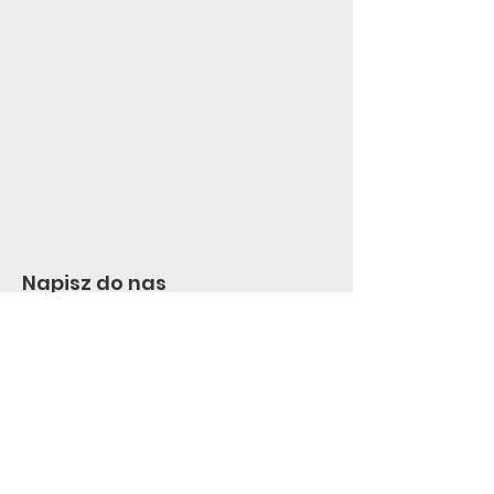
Napisz do nas
Imię
*
E-mail
*
Treść wiadomości
*