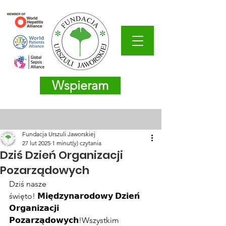
Wspieram
Fundacja Urszuli Jaworskiej
27 lut 2025
1 minut(y) czytania
Dziś Dzień Organizacji
Pozarządowych
Dziś nasze 
święto! 𝗠𝗶𝗲̨𝗱𝘇𝘆𝗻𝗮𝗿𝗼𝗱𝗼𝘄𝘆 𝗗𝘇𝗶𝗲𝗻́ 
𝗢𝗿𝗴𝗮𝗻𝗶𝘇𝗮𝗰𝗷𝗶 
𝗣𝗼𝘇𝗮𝗿𝘇𝗮̨𝗱𝗼𝘄𝘆𝗰𝗵!Wszystkim 