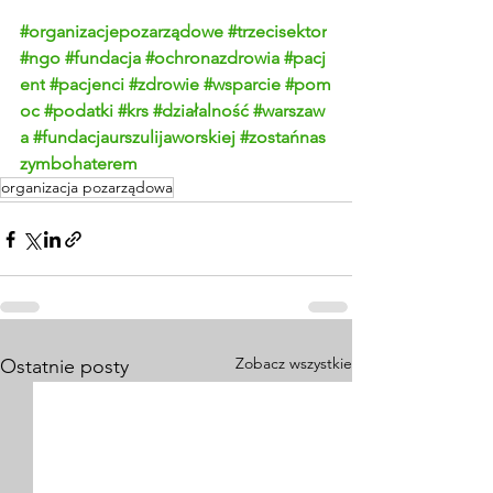
#organizacjepozarządowe
#trzecisektor
#ngo
#fundacja
#ochronazdrowia
#pacj
ent
#pacjenci
#zdrowie
#wsparcie
#pom
oc
#podatki
#krs
#działalność
#warszaw
a
#fundacjaurszulijaworskiej
#zostańnas
zymbohaterem
organizacja pozarządowa
Zobacz wszystkie
Ostatnie posty