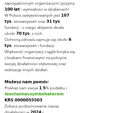
zaprzyjaźnionym organizacjom życzymy 
𝟭𝟬𝟬 𝗹𝗮𝘁 i wytrwałości w działaniach!
W Polsce zarejestrowanych jest 𝟭𝟬𝟳 
𝘁𝘆𝘀. stowarzyszeń oraz 𝟯𝟭 𝘁𝘆𝘀. 
fundacji - z czego aktywnie działa 
około 𝟳𝟬 𝘁𝘆𝘀. z nich.
Ochroną zdrowia zajmuje się około 𝟲 
𝘁𝘆𝘀. stowarzyszeń i fundacji.
Większość organizacji ciągle boryka się 
z brakami finansowymi na pokrycie 
swojej działalności statutowej oraz 
realizację innych działań.
𝗠𝗼𝘇̇𝗲𝘀𝘇 𝗻𝗮𝗺 𝗽𝗼𝗺𝗼́𝗰!
Przekaż nam swoje 𝟭,𝟱% podatku i 
#𝘇𝗼𝘀𝘁𝗮𝗻́𝗻𝗮𝘀𝘇𝘆𝗺𝗯𝗼𝗵𝗮𝘁𝗲𝗿𝗲𝗺
𝗞𝗥𝗦 𝟬𝟬𝟬𝟬𝟬𝟱𝟱𝟱𝟬𝟯
Zobacz podsumowanie naszej 
działalności w 𝟮𝟬𝟮𝟰 r. 