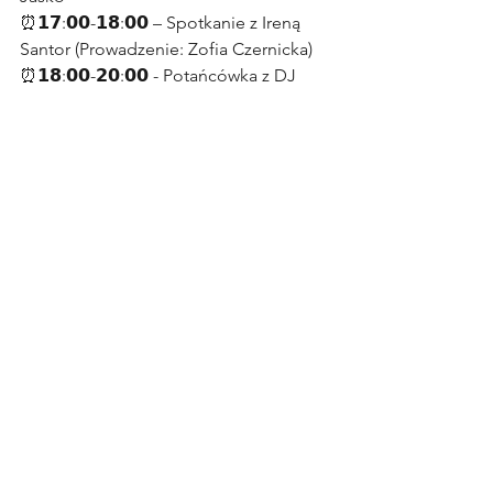
⏰𝟭𝟳:𝟬𝟬-𝟭𝟴:𝟬𝟬 – Spotkanie z Ireną 
Santor (Prowadzenie: Zofia Czernicka)
⏰𝟭𝟴:𝟬𝟬-𝟮𝟬:𝟬𝟬 - Potańcówka z DJ