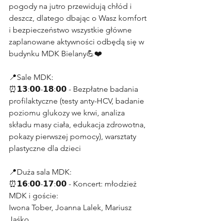
pogody na jutro przewidują chłód i 
deszcz, dlatego dbając o Wasz komfort 
i bezpieczeństwo wszystkie główne 
zaplanowane aktywności odbędą się w 
budynku MDK Bielany💪❤️
📍Sale MDK:
⏰𝟭𝟯:𝟬𝟬-𝟭𝟴:𝟬𝟬 - Bezpłatne badania 
profilaktyczne (testy anty-HCV, badanie 
poziomu glukozy we krwi, analiza 
składu masy ciała, edukacja zdrowotna, 
pokazy pierwszej pomocy), warsztaty 
plastyczne dla dzieci
📍Duża sala MDK:
⏰𝟭𝟲:𝟬𝟬-𝟭𝟳:𝟬𝟬 - Koncert: młodzież 
MDK i goście:
Iwona Tober, Joanna Lalek, Mariusz 
Jaśko