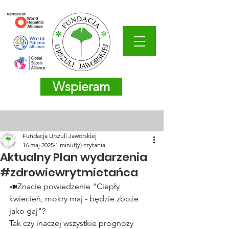
Wspieram
Fundacja Urszuli Jaworskiej
16 maj 2025
1 minut(y) czytania
Aktualny Plan wydarzenia
#zdrowiewrytmietańca
📣Znacie powiedzenie "Ciepły 
kwiecień, mokry maj - będzie zboże 
jako gaj"?
Tak czy inaczej wszystkie prognozy 