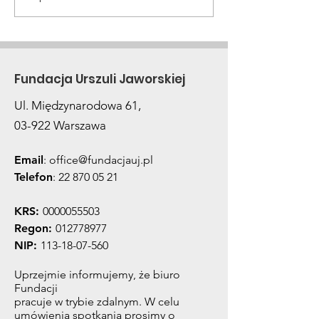
Dziękujemy za Waszą
#Zdrowiewry
obecność!
już w sobotę!
Fundacja Urszuli Jaworskiej
Ul. Międzynarodowa 61,
03-922 Warszawa
Email
:
office@fundacjauj.pl
Telefon
:
22 870 05 21
KRS:
0000055503
Regon:
012778977
NIP:
113-18-07-560
Uprzejmie informujemy, że biuro
Fundacji
pracuje w trybie zdalnym. W celu
umówienia spotkania prosimy o