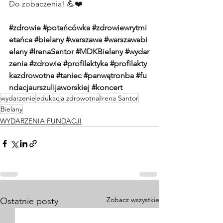
Do zobaczenia! 💪❤️
#zdrowie
#potańcówka
#zdrowiewrytmi
etańca
#bielany
#warszawa
#warszawabi
elany
#IrenaSantor
#MDKBielany
#wydar
zenia
#zdrowie
#profilaktyka
#profilakty
kazdrowotna
#taniec
#panwątronba
#fu
ndacjaurszulijaworskiej
#koncert
wydarzenie
edukacja zdrowotna
Irena Santor
Bielany
WYDARZENIA FUNDACJI
Zobacz wszystkie
Ostatnie posty